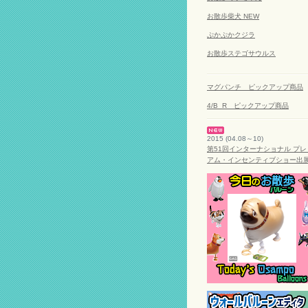
お散歩柴犬 NEW
ぷかぷかクジラ
お散歩ステゴサウルス
マグパンチ ピックアップ商品
4/B_R ピックアップ商品
2015 (04.08～10)
第51回インターナショナル プレ
アム・インセンティブショー出