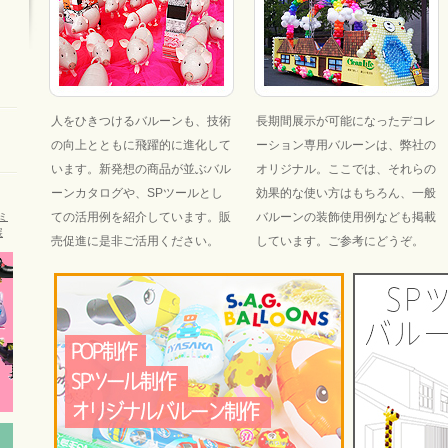
人をひきつけるバルーンも、技術
長期間展示が可能になったデコレ
の向上とともに飛躍的に進化して
ーション専用バルーンは、弊社の
います。新発想の商品が並ぶバル
オリジナル。ここでは、それらの
ーンカタログや、SPツールとし
効果的な使い方はもちろん、一般
ての活用例を紹介しています。販
バルーンの装飾使用例なども掲載
ミ
展
売促進に是非ご活用ください。
しています。ご参考にどうぞ。