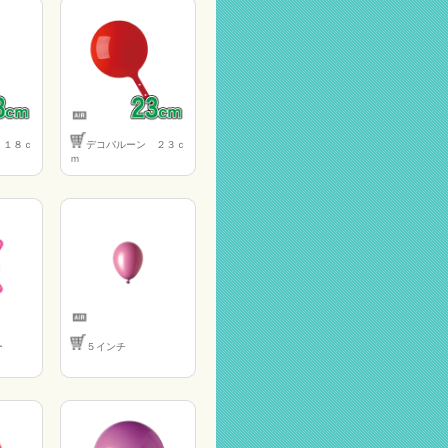
 １８ｃ
デコバルーン ２３ｃ
ｍ
ー
５インチ