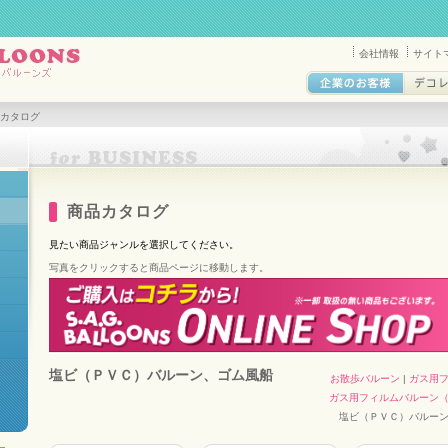
会社情報
サイト
品カタログ
商品カタログ
見たい商品ジャンルを選択してください。
写真をクリックすると商品ページに移動します。
塩ビ（ＰＶＣ）バルーン、ゴム風船
お散歩バルーン
|
ガス用
ガス用フィルムバルーン
塩ビ（ＰＶＣ）バルーン