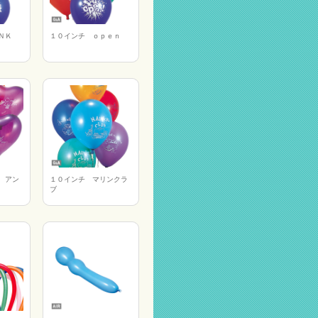
ＡＮＫ
１０インチ ｏｐｅｎ
 アン
１０インチ マリンクラ
ブ