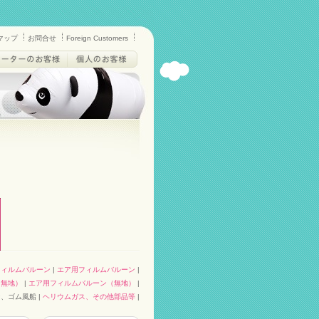
マップ
お問合せ
Foreign Customers
フィルムバルーン
|
エア用フィルムバルーン
|
（無地）
|
エア用フィルムバルーン（無地）
|
、ゴム風船 |
ヘリウムガス、その他部品等
|