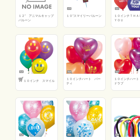
１２” アニマルキャップ
１０”スマイリーバルーン
１０インチＴＨ
バルーン
ＹＯＵ
１０インチハート パー
１０インチハート
１０インチ スマイル
ティ
ドラブ