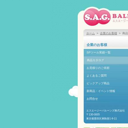
ホーム
>
企業のお客様
> 商
企業のお客様
SPツール実績一覧
商品カタログ
お見積りのご依頼
よくあるご質問
ピックアップ商品
新商品・イベント情報
お問合せ
エスエージーバルーンズ株式会社
〒130-0005
東京都墨田区東駒形1-9-11